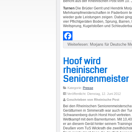
Bericht aus der Rheinischen Post vom 10. 
Turnen
Die Brüder Gerrit und Hendrik Mor
Mehrkampfmeisterschaften in Paderborn t
wieder gute Leistungen zeigen. Dabei ging
vier Pflichtgeräten Boden, Sprung, Barren,
Weitsprung, Kugelstoßen und Schleuderbal
Weiterlesen: Morjans für Deutsche Meis
Facebook
Hoof wird
rheinischer
Seniorenmeister
Kategorie:
Presse
Veröffentlicht: Dienstag, 12. Juni 2012
Geschrieben von Rheinische Post
Bei den Rheinischen Seniorenmeisterschaf
Gerätturnen in Simmerath war auch der Tu
Schwanenberg durch Horst Hoof vertreten
Wettkampf mit dem Barrenturnen. Mit 10,40
er an diesem Gerät hinter seinem Trainin
Deußen vom TuS Wickrath die zweithöchst