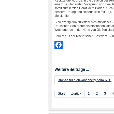
Reck zeigte Hoof dann die deutlich besser
einem beruhigenden Vorsprung von zwei P
somit zum letzten Gerät, dem Boden. Auch h
bessere Übung und sicherte sich mit 31,6
Meistertitel.
Gleichzeitig qualifizierteer sich mit dieser L
Deutschen Seniorenmeisterschaften, die am
Wochenende in der Nähe von Gießen statt
Bericht aus der Rheinischen Post vom 12.
Facebook
Weitere Beiträge ...
Bronze für Schwanenberg beim RTB
Start
Zurück
1
2
3
4