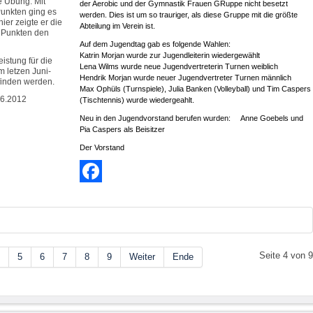
e Übung. Mit
der Aerobic und der Gymnastik Frauen GRuppe nicht besetzt
unkten ging es
werden. Dies ist um so trauriger, als diese Gruppe mit die größte
ier zeigte er die
Abteilung im Verein ist.
0 Punkten den
Auf dem Jugendtag gab es folgende Wahlen:
Katrin Morjan wurde zur Jugendleiterin wiedergewählt
eistung für die
Lena Wilms wurde neue Jugendvertreterin Turnen weiblich
 letzen Juni-
Hendrik Morjan wurde neuer Jugendvertreter Turnen männlich
finden werden.
Max Ophüls (Turnspiele), Julia Banken (Volleyball) und Tim Caspers
06.2012
(Tischtennis) wurde wiedergeahlt.
Neu in den Jugendvorstand berufen wurden: Anne Goebels und
Pia Caspers als Beisitzer
Der Vorstand
Facebook
Seite 4 von 
5
6
7
8
9
Weiter
Ende