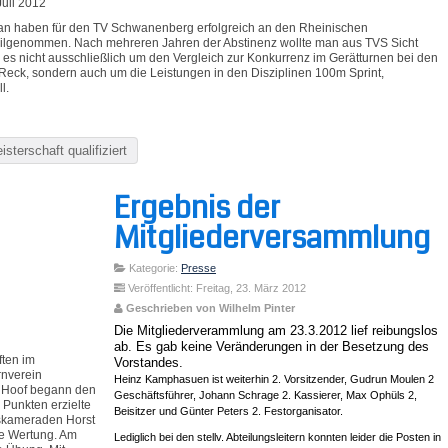
Juli 2012
jan haben für den TV Schwanenberg erfolgreich an den Rheinischen
eilgenommen. Nach mehreren Jahren der Abstinenz wollte man aus TVS Sicht
 es nicht ausschließlich um den Vergleich zur Konkurrenz im Gerätturnen bei den
 Reck, sondern auch um die Leistungen in den Disziplinen 100m Sprint,
l.
terschaft qualifiziert
Ergebnis der
Mitgliederversammlung
Kategorie:
Presse
Veröffentlicht: Freitag, 23. März 2012
Geschrieben von Wilhelm Pinter
Die Mitgliederverammlung am 23.3.2012 lief reibungslos
ab. Es gab keine Veränderungen in der Besetzung des
ten im
Vorstandes.
rnverein
Heinz Kamphasuen ist weiterhin 2. Vorsitzender, Gudrun Moulen 2
. Hoof begann den
Geschäftsführer, Johann Schrage 2. Kassierer, Max Ophüls 2,
 Punkten erzielte
Beisitzer und Günter Peters 2. Festorganisator.
gskameraden Horst
e Wertung. Am
Lediglich bei den stellv. Abteilungsleitern konnten leider die Posten in